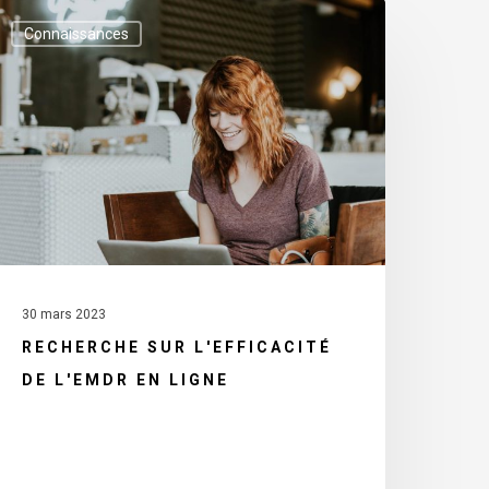
echerche
Connaissances
ur
'efficacité
e
'EMDR
n
igne
30 mars 2023
RECHERCHE SUR L'EFFICACITÉ
DE L'EMDR EN LIGNE