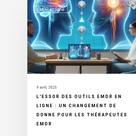
L'essor
EMDR en ligne
des
outils
EMDR
en
ligne
:
Un
changement
de
9 avril, 2025
donne
L'ESSOR DES OUTILS EMDR EN
pour
LIGNE : UN CHANGEMENT DE
les
DONNE POUR LES THÉRAPEUTES
thérapeutes
EMDR
EMDR