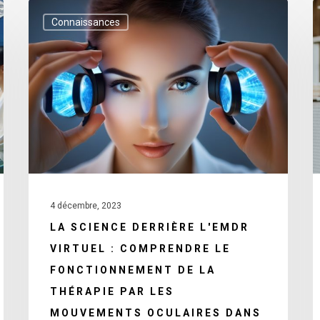
La
R
Connaissances
science
s
derrière
l
l'EMDR
d
virtuel
l
:
e
comprendre
l
le
fonctionnement
de
4 décembre, 2023
la
LA SCIENCE DERRIÈRE L'EMDR
thérapie
VIRTUEL : COMPRENDRE LE
par
FONCTIONNEMENT DE LA
les
THÉRAPIE PAR LES
mouvements
MOUVEMENTS OCULAIRES DANS