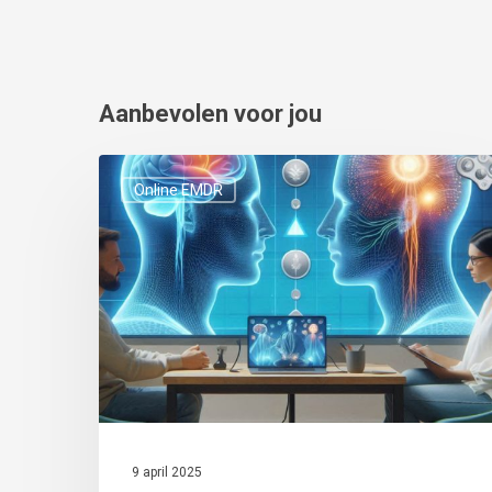
Aanbevolen voor jou
De
Online EMDR
opkomst
van
online
EMDR
hulpmiddelen:
Een
spelverandering
voor
EMDR
9 april 2025