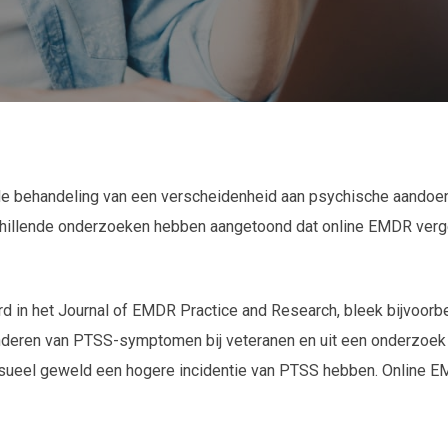
Door
EMDR Online Tools
13 juni, 2023
 de behandeling van een verscheidenheid aan psychische aandoe
illende onderzoeken hebben aangetoond dat online EMDR vergelij
rd in het Journal of EMDR Practice and Research, bleek bijvoorb
deren van PTSS-symptomen bij veteranen en uit een onderzoek ui
sueel geweld een hogere incidentie van PTSS hebben. Online EMD