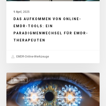
EMDR-
9 April, 2025
Therapeuten
DAS AUFKOMMEN VON ONLINE-
EMDR-TOOLS: EIN
PARADIGMENWECHSEL FÜR EMDR-
THERAPEUTEN
EMDR-Online-Werkzeuge
Die
Wissen
Grenzen
der
EMDR-
Therapie