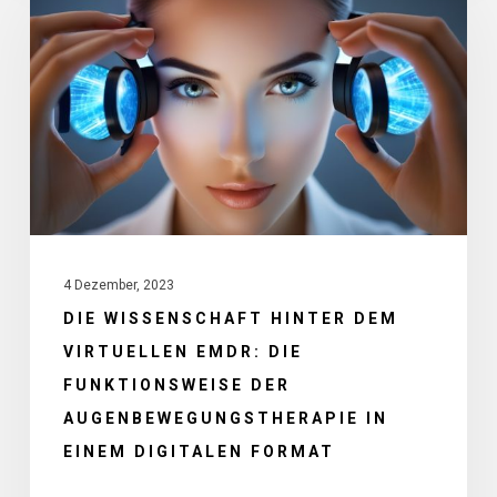
hinter
dem
virtuellen
EMDR:
Die
Funktionsweise
der
Augenbewegungstherapie
4 Dezember, 2023
in
DIE WISSENSCHAFT HINTER DEM
einem
VIRTUELLEN EMDR: DIE
digitalen
FUNKTIONSWEISE DER
Format
AUGENBEWEGUNGSTHERAPIE IN
EINEM DIGITALEN FORMAT