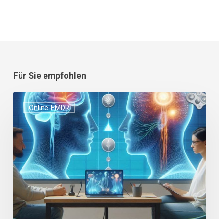
Für Sie empfohlen
Das
Online-EMDR
Aufkommen
von
Online-
EMDR-
Tools:
Ein
Paradigmenwechsel
für