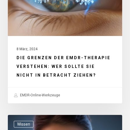
verstehen:
Wer
sollte
sie
nicht
8 März, 2024
in
DIE GRENZEN DER EMDR-THERAPIE
Betracht
VERSTEHEN: WER SOLLTE SIE
ziehen?
NICHT IN BETRACHT ZIEHEN?
EMDR-Online-Werkzeuge
Die
Wissen
Wissenschaft