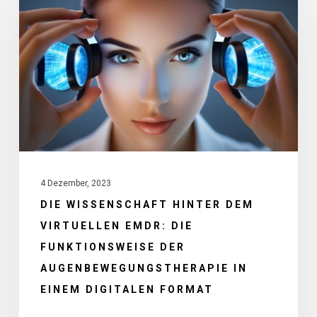
hinter
dem
virtuellen
EMDR:
Die
Funktionsweise
der
Augenbewegungstherapie
4 Dezember, 2023
in
DIE WISSENSCHAFT HINTER DEM
einem
VIRTUELLEN EMDR: DIE
digitalen
FUNKTIONSWEISE DER
Format
AUGENBEWEGUNGSTHERAPIE IN
EINEM DIGITALEN FORMAT