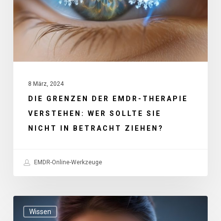
verstehen:
Wer
sollte
sie
nicht
8 März, 2024
in
DIE GRENZEN DER EMDR-THERAPIE
Betracht
VERSTEHEN: WER SOLLTE SIE
ziehen?
NICHT IN BETRACHT ZIEHEN?
EMDR-Online-Werkzeuge
Die
Wissen
Wissenschaft