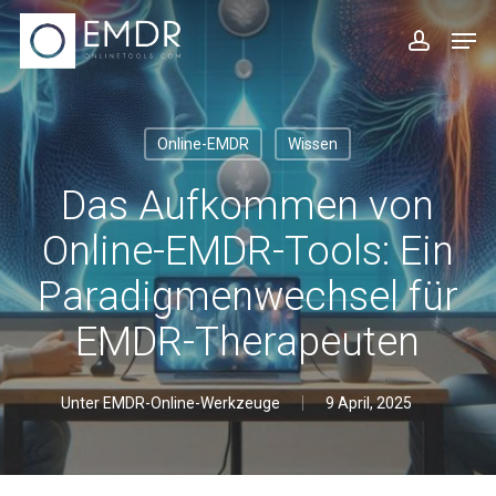
Zum
Men
Hauptinhalt
Konto
springen
Online-EMDR
Wissen
Das Aufkommen von
Online-EMDR-Tools: Ein
Paradigmenwechsel für
EMDR-Therapeuten
Unter
EMDR-Online-Werkzeuge
9 April, 2025