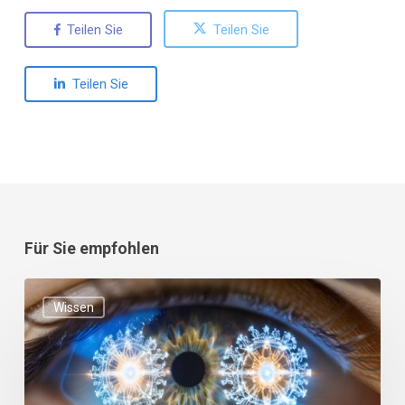
Teilen Sie
Teilen Sie
Teilen Sie
Für Sie empfohlen
Die
Wissen
Grenzen
der
EMDR-
Therapie